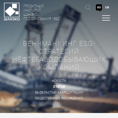
ПРОЕКТНЫЙ
RU
EN
ИНСТИТУТ
ШАНЭКО
ГОД ОСНОВАНИЯ 1992
БЕНЧМАНКИНГ ESG-
СТРАТЕГИЙ
НЕФТЕГАЗОДОБЫВАЮЩИХ
КОМПАНИЙ
НОВОСТИ
СТАТЬИ
ЗА ОБЛАСТЬЮ АККРЕДИТАЦИИ
ОБЩЕСТВЕННЫЕ ОБСУЖДЕНИЯ