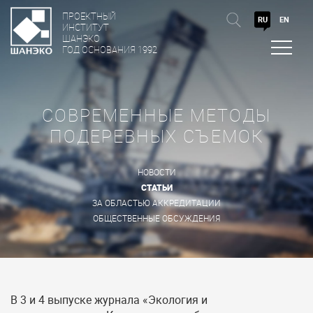
ПРОЕКТНЫЙ
RU
EN
ИНСТИТУТ
ШАНЭКО
ГОД ОСНОВАНИЯ 1992
СОВРЕМЕННЫЕ МЕТОДЫ
ПОДЕРЕВНЫХ СЪЕМОК
НОВОСТИ
СТАТЬИ
ЗА ОБЛАСТЬЮ АККРЕДИТАЦИИ
ОБЩЕСТВЕННЫЕ ОБСУЖДЕНИЯ
В 3 и 4 выпуске журнала «Экология и