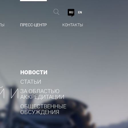
RU
EN
ТЫ
ПРЕСС-ЦЕНТР
КОНТАКТЫ
НОВОСТИ
СТАТЬИ
Й И
ЗА ОБЛАСТЬЮ
АККРЕДИТАЦИИ
!
ОБЩЕСТВЕННЫЕ
ОБСУЖДЕНИЯ