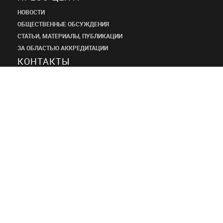
НОВОСТИ
ОБЩЕСТВЕННЫЕ ОБСУЖДЕНИЯ
СТАТЬИ, МАТЕРИАЛЫ, ПУБЛИКАЦИИ
ЗА ОБЛАСТЬЮ АККРЕДИТАЦИИ
КОНТАКТЫ
ПРОЕКТНЫЙ
ИНСТИТУТ
ШАНЭКО
+7 (495) 545-34-21
shaneco.group@shaneco.ru
СТРОИМ ПРОДАЖИ ЧЕРЕЗ ИНТЕРНЕТ