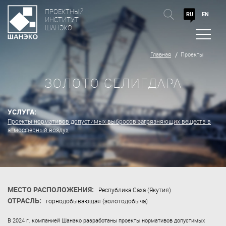
ПРОЕКТНЫЙ
RU
EN
ИНСТИТУТ
ШАНЭКО
Главная
Проекты
ЗОЛОТО СЕЛИГДАРА
УСЛУГА:
Проекты нормативов допустимых выбросов загрязняющих веществ в
атмосферный воздух
МЕСТО РАСПОЛОЖЕНИЯ:
Республика Саха (Якутия)
ОТРАСЛЬ:
горнодобывающая (золотодобыча)
В 2024 г. компанией Шанэко разработаны проекты нормативов допустимых