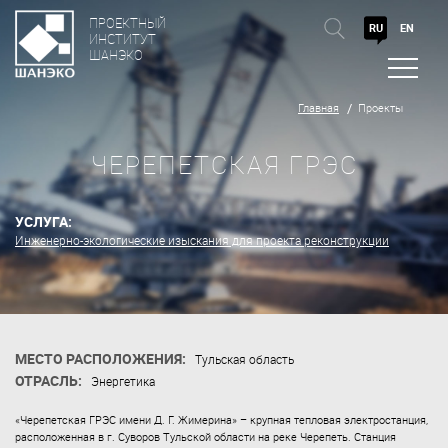
ПРОЕКТНЫЙ
RU
EN
ИНСТИТУТ
ШАНЭКО
Главная
Проекты
ЧЕРЕПЕТСКАЯ ГРЭС
УСЛУГА:
Инженерно-экологические изыскания для проекта реконструкции
МЕСТО РАСПОЛОЖЕНИЯ:
Тульская область
ОТРАСЛЬ:
Энергетика
«Черепетская ГРЭС имени Д. Г. Жимерина» – крупная тепловая электростанция,
расположенная в г. Суворов Тульской области на реке Черепеть. Станция