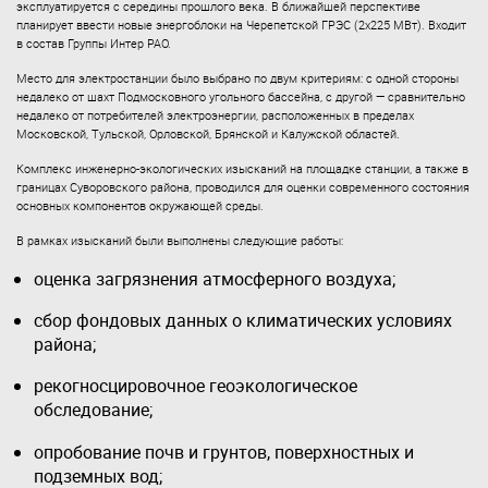
эксплуатируется с середины прошлого века. В ближайшей перспективе
планирует ввести новые энергоблоки на Черепетской ГРЭС (2х225 МВт). Входит
в состав Группы Интер РАО.
Место для электростанции было выбрано по двум критериям: с одной стороны
недалеко от шахт Подмосковного угольного бассейна, с другой — сравнительно
недалеко от потребителей электроэнергии, расположенных в пределах
Московской, Тульской, Орловской, Брянской и Калужской областей.
Комплекс инженерно-экологических изысканий на площадке станции, а также в
границах Суворовского района, проводился для оценки современного состояния
основных компонентов окружающей среды.
В рамках изысканий были выполнены следующие работы:
оценка загрязнения атмосферного воздуха;
сбор фондовых данных о климатических условиях
района;
рекогносцировочное геоэкологическое
обследование;
опробование почв и грунтов, поверхностных и
подземных вод;