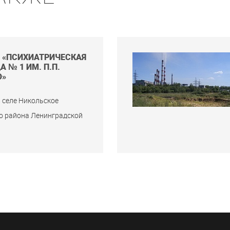
З «ПСИХИАТРИЧЕСКАЯ
 № 1 ИМ. П.П.
О»
 селе Никольское
о района Ленинградской