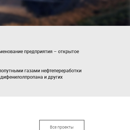
именование предприятия – открытое
 попутными газами нефтепереработки
, дифенилолпропана и других
Все проекты