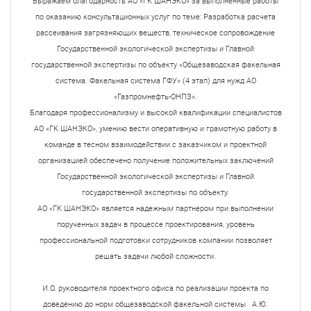
Выражаем благодарность АО «ГК ШАНЭКО» за выполненные работы
по оказанию консультационных услуг по теме: Разработка расчета
рассеивания загрязняющих веществ, техническое сопровождение
Государственной экологической экспертизы и Главной
государственной экспертизы по объекту «Общезаводская факельная
система. Факельная система ГФУ» (4 этап) для нужд АО
«Газпромнефть-ОНПЗ».
Благодаря профессионализму и высокой квалификации специалистов
АО «ГК ШАНЭКО», умению вести оперативную и грамотную работу в
команде в тесном взаимодействии с заказчиком и проектной
организацией обеспечено получение положительных заключений
Государственной экологической экспертизы и Главной
государственной экспертизы по объекту.
АО «ГК ШАНЭКО» является надежным партнером при выполнении
порученных задач в процессе проектирования, уровень
профессиональной подготовки сотрудников компании позволяет
решать задачи любой сложности.
И.О. руководителя проектного офиса по реализации проекта по
доведению до норм общезаводской факельной системы А.Ю.