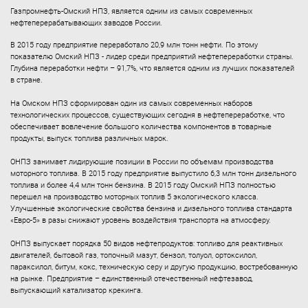
Газпромнефть-Омский НПЗ, является одним из самых современных
нефтеперерабатывающих заводов России.
В 2015 году предприятие переработало 20,9 млн тонн нефти. По этому
показателю Омский НПЗ - лидер среди предприятий нефтепереработки страны.
Глубина переработки нефти – 91,7%, что является одним из лучших показателей
в стране.
На Омском НПЗ сформирован один из самых современных наборов
технологических процессов, существующих сегодня в нефтепереработке, что
обеспечивает вовлечение большого количества компонентов в товарные
продукты, выпуск топлива различных марок.
ОНПЗ занимает лидирующие позиции в России по объемам производства
моторного топлива. В 2015 году предприятие выпустило 6,3 млн тонн дизельного
топлива и более 4,4 млн тонн бензина. В 2015 году Омский НПЗ полностью
перешел на производство моторных топлив 5 экологического класса.
Улучшенные экологические свойства бензина и дизельного топлива стандарта
«Евро-5» в разы снижают уровень воздействия транспорта на атмосферу.
ОНПЗ выпускает порядка 50 видов нефтепродуктов: топливо для реактивных
двигателей, бытовой газ, топочный мазут, бензол, толуол, ортоксилол,
параксилол, битум, кокс, техническую серу и другую продукцию, востребованную
на рынке. Предприятие – единственный отечественный нефтезавод,
выпускающий катализатор крекинга.