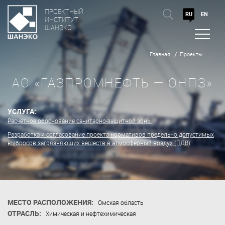
ПРОЕКТНЫЙ
RU
EN
ИНСТИТУТ
ШАНЭКО
Главная
Проекты
АО «ГАЗПРОМНЕФТЬ — ОНПЗ»
УСЛУГА:
Расчётное обоснование санитарно-защитной зоны
Разработка и согласование проекта нормативов предельно допустимых
выбросов загрязняющих веществ в атмосферный воздух (ПДВ)
МЕСТО РАСПОЛОЖЕНИЯ:
Омская область
ОТРАСЛЬ:
Химическая и нефтехимическая