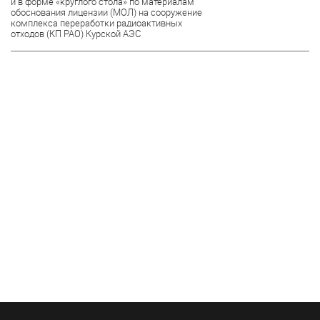
и в форме «круглого стола» по материалам
обоснования лицензии (МОЛ) на сооружение
комплекса переработки радиоактивных
отходов (КП РАО) Курской АЭС