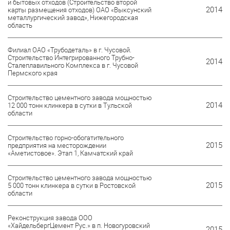
и бытовых отходов (Строительство второй
2014
карты размещения отходов) ОАО «Выксунский
металлургический завод», Нижегородская
область
Филиал ОАО «Трубодеталь» в г. Чусовой.
Строительство Интегрированного Трубно-
2014
Сталеплавильного Комплекса в г. Чусовой
Пермского края
Строительство цементного завода мощностью
2014
12 000 тонн клинкера в сутки в Тульской
области
Строительство горно-обогатительного
2015
предприятия на месторождении
«Аметистовое». Этап 1, Камчатский край
Строительство цементного завода мощностью
2015
5 000 тонн клинкера в сутки в Ростовской
области
Реконструкция завода ООО
«ХайдельбергЦемент Рус.» в п. Новогуровский
2015