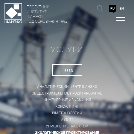
ПРОЕКТНЫЙ
RU
EN
ИНСТИТУТ
ШАНЭКО
ГОД ОСНОВАНИЯ 1992
УСЛУГИ
Назад
АНАЛИТИЧЕСКИЙ ЦЕНТР ШАНЭКО
ОБЩЕСТРОИТЕЛЬНОЕ ПРОЕКТИРОВАНИЕ
ИНЖЕНЕРНЫЕ ИЗЫСКАНИЯ
КОНСАЛТИНГ
BIM-ТЕХНОЛОГИИ
АУДИТ
УПРАВЛЕНИЕ ПРОЕКТОМ
ЭКОЛОГИЧЕСКОЕ ПРОЕКТИРОВАНИЕ