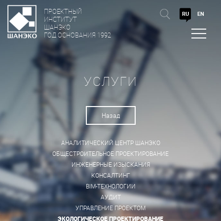
ПРОЕКТНЫЙ
RU
EN
ИНСТИТУТ
ШАНЭКО
ГОД ОСНОВАНИЯ 1992
УСЛУГИ
Назад
АНАЛИТИЧЕСКИЙ ЦЕНТР ШАНЭКО
ОБЩЕСТРОИТЕЛЬНОЕ ПРОЕКТИРОВАНИЕ
ИНЖЕНЕРНЫЕ ИЗЫСКАНИЯ
КОНСАЛТИНГ
BIM-ТЕХНОЛОГИИ
АУДИТ
УПРАВЛЕНИЕ ПРОЕКТОМ
ЭКОЛОГИЧЕСКОЕ ПРОЕКТИРОВАНИЕ