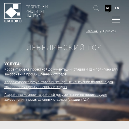
ПРОЕКТНЫЙ
RU
EN
ИНСТИТУТ
ШАНЭКО
Главная
Проекты
ЛЕБЕДИНСКИЙ ГОК
УСЛУГА:
Корректировка проектной документации (стадии «ПД») полигона для
захоронения промышленных отходов
Корректировка результатов инженерных изысканий полигона для
захоронения промышленных отходов
Разработка комплекта рабочей документации по полигону для
захоронения промышленных отходов (стадии «РД»)